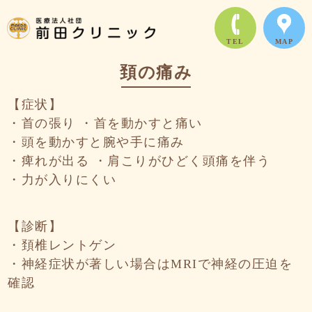
TEL
MAP
頚の痛み
【症状】
・首の張り ・首を動かすと痛い
・頭を動かすと腕や手に痛み
・痺れが出る ・肩こりがひどく頭痛を伴う
・力が入りにくい
【診断】
・頚椎レントゲン
・神経症状が著しい場合はMRIで神経の圧迫を
確認