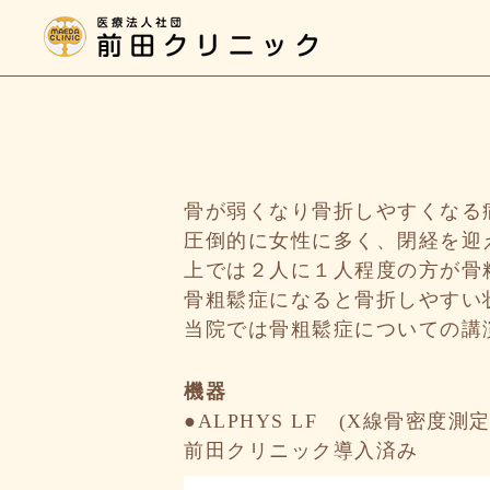
骨が弱くなり骨折しやすくなる
圧倒的に女性に多く、閉経を迎
上では２人に１人程度の方が骨
骨粗鬆症になると骨折しやすい
当院では骨粗鬆症についての講
機器
●ALPHYS LF (X線骨密度測
前田クリニック導入済み