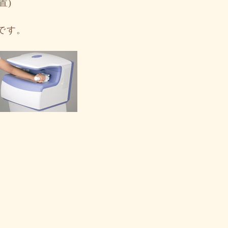
置)
です。