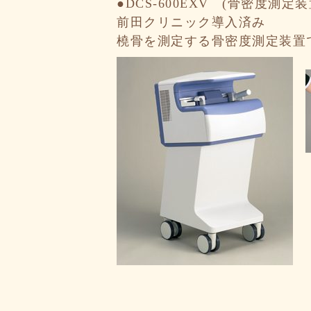
●DCS-600EXV (骨密度測定装
前田クリニック導入済み
橈骨を測定する骨密度測定装置