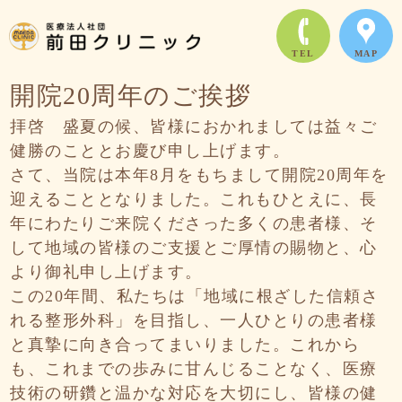
TEL
MAP
開院20周年のご挨拶
拝啓 盛夏の候、皆様におかれましては益々ご
健勝のこととお慶び申し上げます。
さて、当院は本年8月をもちまして開院20周年を
迎えることとなりました。これもひとえに、長
年にわたりご来院くださった多くの患者様、そ
して地域の皆様のご支援とご厚情の賜物と、心
より御礼申し上げます。
この20年間、私たちは「地域に根ざした信頼さ
れる整形外科」を目指し、一人ひとりの患者様
と真摯に向き合ってまいりました。これから
も、これまでの歩みに甘んじることなく、医療
技術の研鑽と温かな対応を大切にし、皆様の健